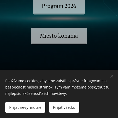
Program 2026
Miesto konania
OTOVOX - občianske združenie
Používame cookies, aby sme zaistili správne fungovanie a
IČO: 55 574 076
bezpečnosť našich stránok. Tým vám môžeme poskytnúť tú
Trieda SNP 457/1, 040 11 Košice-Západ
najlepšiu skúsenosť z ich návštevy.
Prijať nevyhnutné
Prijať všetko
Cookies