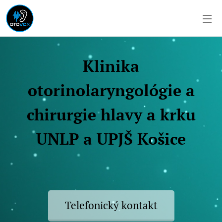
Klinika
otorinolaryngológie a
chirurgie hlavy a krku
UNLP a UPJŠ Košice
Telefonický kontakt