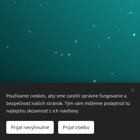
OTOVOX - občianske združenie
Používame cookies, aby sme zaistili správne fungovanie a
IČO: 55 574 076
bezpečnosť našich stránok. Tým vám môžeme poskytnúť tú
Trieda SNP 457/1, 040 11 Košice-Západ
najlepšiu skúsenosť z ich návštevy.
Prijať nevyhnutné
Prijať všetko
Cookies