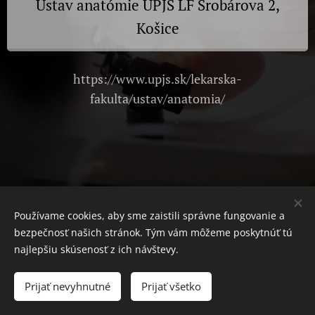
Ústav anatómie UPJŠ LF Šrobárova 2,
Košice
https://www.upjs.sk/lekarska-
fakulta/ustav/anatomia/
OTOVOX - občianske združenie
Používame cookies, aby sme zaistili správne fungovanie a
IČO: 55 574 076
bezpečnosť našich stránok. Tým vám môžeme poskytnúť tú
Trieda SNP 457/1, 040 11 Košice-Západ
najlepšiu skúsenosť z ich návštevy.
Prijať nevyhnutné
Prijať všetko
Cookies